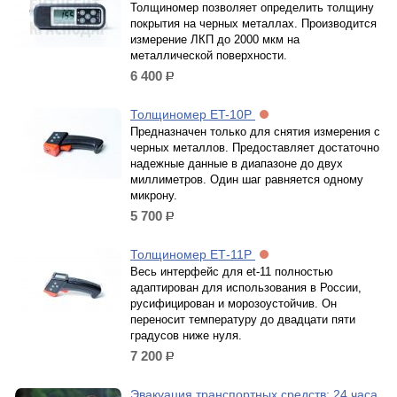
Толщиномер позволяет определить толщину
покрытия на черных металлах. Производится
измерение ЛКП до 2000 мкм на
металлической поверхности.
6 400
р.
Толщиномер ET-10P
Предназначен только для снятия измерения с
черных металлов. Предоставляет достаточно
надежные данные в диапазоне до двух
миллиметров. Один шаг равняется одному
микрону.
5 700
р.
Толщиномер ЕТ-11P
Весь интерфейс для et-11 полностью
адаптирован для использования в России,
русифицирован и морозоустойчив. Он
переносит температуру до двадцати пяти
градусов ниже нуля.
7 200
р.
Эвакуация транспортных средств: 24 часа