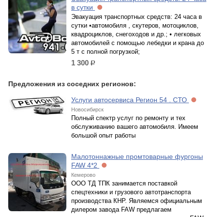
в сутки
Эвакуация транспортных средств: 24 часа в
сутки •автомобиля , скутеров, мотоциклов,
квадроциклов, снегоходов и др.; • легковых
автомобилей с помощью лебедки и крана до
5 т с полной погрузкой;
1 300
р.
Предложения из соседних регионов:
Услуги автосервиса Регион 54 . СТО
Новосибирск
Полный спектр услуг по ремонту и тех
обслуживанию вашего автомобиля. Имеем
большой опыт работы
Малотоннажные промтоварные фургоны
FAW 4*2
Кемерово
ООО ТД ТПК занимается поставкой
спецтехники и грузового автотранспорта
производства КНР. Являемся официальным
дилером завода FAW предлагаем