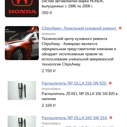
систем автомобилей марки HONDA,
выпущенных с 1996 по 2008 г.
350
р.
ChipsAway. Локальный кузовной ремонт
Кемерово
Технический центр кузовного ремонта
ChipsAway - Кемерово является
официальным представителем компании и
обладает эксклюзивным правом на
использование уникальной американской
технологии ChipsAway.
2 700
р.
Распылитель NP-DLLA 156 SN 820
Новосибирск
Распылитель ZEXEL NP-DLLA 156 SN 820 в
наличии
2 100
р.
Распылитель NP-DLLA 160 SM 254
Новосибирск