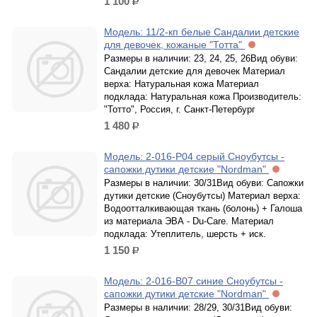
1 100
р.
Модель: 11/2-кп белые Сандалии детские
для девочек, кожаные "Тотта"
Размеры в наличии: 23, 24, 25, 26Вид обуви:
Сандалии детские для девочек Материал
верха: Натуральная кожа Материал
подклада: Натуральная кожа Производитель:
"Тотто", Россия, г. Санкт-Петербург
1 480
р.
Модель: 2-016-Р04 серый Сноубутсы -
сапожки дутики детские "Nordman"
Размеры в наличии: 30/31Вид обуви: Сапожки
дутики детские (Сноубутсы) Материал верха:
Водоотталкивающая ткань (болонь) + Галоша
из материала ЭВА - Du-Care. Материал
подклада: Утеплитель, шерсть + иск.
1 150
р.
Модель: 2-016-B07 синие Сноубутсы -
сапожки дутики детские "Nordman"
Размеры в наличии: 28/29, 30/31Вид обуви: