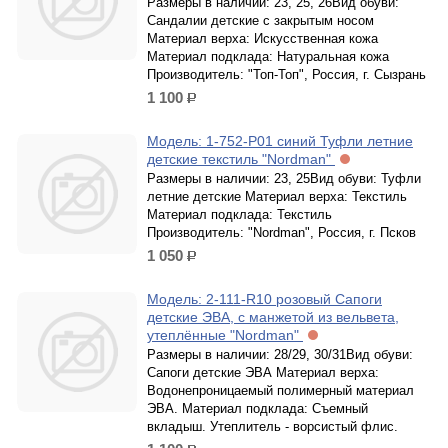
Размеры в наличии: 23, 25, 26Вид обуви:
Сандалии детские с закрытым носом
Материал верха: Искусственная кожа
Материал подклада: Натуральная кожа
Производитель: "Топ-Топ", Россия, г. Сызрань
1 100
р.
Модель: 1-752-P01 синий Туфли летние
детские текстиль "Nordman"
Размеры в наличии: 23, 25Вид обуви: Туфли
летние детские Материал верха: Текстиль
Материал подклада: Текстиль
Производитель: "Nordman", Россия, г. Псков
1 050
р.
Модель: 2-111-R10 розовый Сапоги
детские ЭВА, с манжетой из вельвета,
утеплённые "Nordman"
Размеры в наличии: 28/29, 30/31Вид обуви:
Сапоги детские ЭВА Материал верха:
Водонепроницаемый полимерный материал
ЭВА. Материал подклада: Съемный
вкладыш. Утеплитель - ворсистый флис.