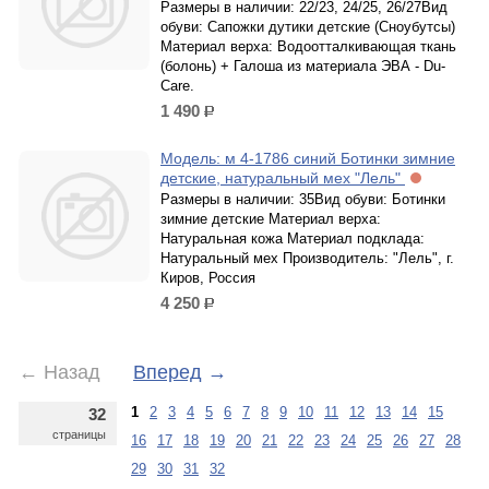
Размеры в наличии: 22/23, 24/25, 26/27Вид
обуви: Сапожки дутики детские (Сноубутсы)
Материал верха: Водоотталкивающая ткань
(болонь) + Галоша из материала ЭВА - Du-
Care.
1 490
р.
Модель: м 4-1786 синий Ботинки зимние
детские, натуральный мех "Лель"
Размеры в наличии: 35Вид обуви: Ботинки
зимние детские Материал верха:
Натуральная кожа Материал подклада:
Натуральный мех Производитель: "Лель", г.
Киров, Россия
4 250
р.
←
Назад
Вперед
→
1
2
3
4
5
6
7
8
9
10
11
12
13
14
15
32
страницы
16
17
18
19
20
21
22
23
24
25
26
27
28
29
30
31
32