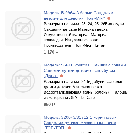
р.
Модель: B-9964-A белые Сандалии
детские для девочки "Tom-Miki"
Размеры в наличии: 23, 24, 25, 26Вид обуви:
Сандалии детские Материал верха:
Искусственный материал Материал
подкладки: Натуральная кожа
Производитель: "Tom-Miki", Китай
1 170
р.
Модель: 566/01 фуксия + мишки с совами
Сапожки дутики детские - сноубутсы
"Дюна"
Размеры в наличии: 24Вид обуви: Сапожки
дутики детские Материал верха:
Водоотталкивающая ткань (болонь) + Галоша
из материала ЭВА - Du-Care.
950
р.
Модель: 320043/31712-1 коричневый
Сандалии детские с закрытым носом
"ТОП-ТОП"