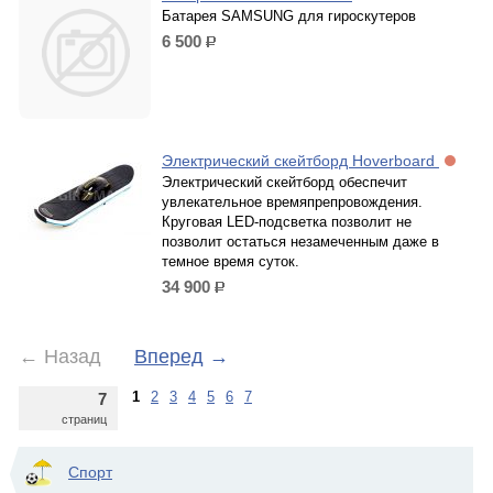
Батарея SAMSUNG для гироскутеров
6 500
р.
Электрический скейтборд Hoverboard
Электрический скейтборд обеспечит
увлекательное времяпрепровождения.
Круговая LED-подсветка позволит не
позволит остаться незамеченным даже в
темное время суток.
34 900
р.
←
Назад
Вперед
→
1
2
3
4
5
6
7
7
страниц
Спорт