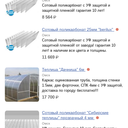
Омск
Сотовый поликарбонат с УФ защитой и
защитной пленкой! гарантия 10 лет!
8 564
р.
Сотовый поликарбонат 25мм "berilux"
Омск
Сотовый поликарбонат с УФ защитой и
защитной пленкой! от завода! гарантия 10
лет! в наличии все цвета и толщины.
11 669
р.
Теплица "Дачница" 6м
Омск
Каркас оцинкованная труба, толщина стенки
1.5мм, две форточки, СПК 4мм с УФ защитой,
доставка по городу бесплатно!!!
17 700
р.
Сотовый поликарбонат "Сибирские
теплицы" прозрачный 4 мм
Омск