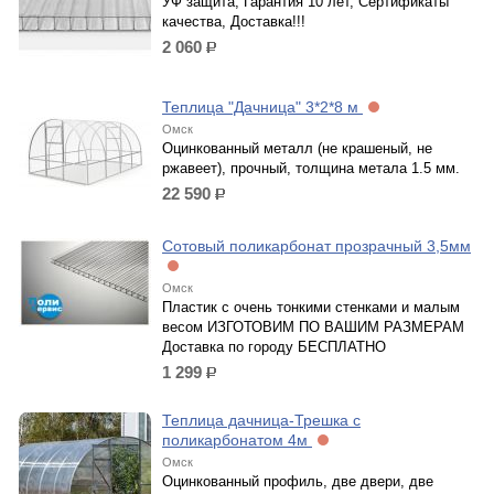
УФ защита, Гарантия 10 лет, Сертификаты
качества, Доставка!!!
2 060
р.
Теплица "Дачница" 3*2*8 м
Омск
Оцинкованный металл (не крашеный, не
ржавеет), прочный, толщина метала 1.5 мм.
22 590
р.
Сотовый поликарбонат прозрачный 3,5мм
Омск
Пластик с очень тонкими стенками и малым
весом ИЗГОТОВИМ ПО ВАШИМ РАЗМЕРАМ
Доставка по городу БЕСПЛАТНО
1 299
р.
Теплица дачница-Трешка с
поликарбонатом 4м
Омск
Оцинкованный профиль, две двери, две