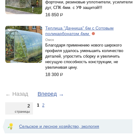
форточки, резиновые уплотнители, усилители
дуг, СПК 4мм. с УФ защитой!!!
16 850
р.
Теплица "Дачница" 6м с Сотовым
поликарбонатом 4мм
Омск
Благодаря применению нового широкого
профиля удалось уменьшить количество
деталей, упростить сборку и увеличить
несущую способность конструкции, не
увеличивая цену.
18 300
р.
←
Назад
Вперед
→
1
2
2
страницы
Сельское и лесное хозяйство, экология