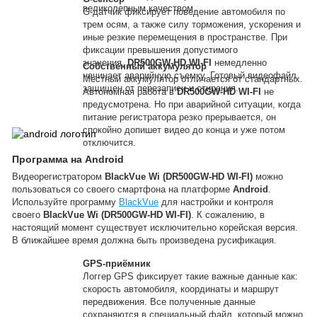
великолепным качеством.
G-датчик фиксирует поведение автомобиля по
трем осям, а также силу торможения, ускорения и
иные резкие перемещения в пространстве. При
фиксации превышения допустимого
значения,
DR500GW-HD WI-FI
немедленно
Собственный аккумулятор
начинает аварийную съемку. Готовый видеофайл
Местный аккумулятор отличается от стандартных.
защищен от перезаписи и стирания.
Автономная работа в
DR500GW-HD WI-FI
не
предусмотрена. Но при аварийной ситуации, когда
питание регистратора резко прерывается, он
спокойно допишет видео до конца и уже потом
отключится.
Программа на Android
Видеорегистратором
BlackVue Wi (DR500GW-HD WI-FI)
можно
пользоваться со своего смартфона на платформе
Android
.
Используйте программу
BlackVue
для настройки и контроля
своего
BlackVue Wi (DR500GW-HD WI-FI)
. К сожалению, в
настоящий момент существует исключительно корейская версия.
В ближайшее время должна быть произведена русификация.
GPS-приёмник
Логгер GPS фиксирует такие важные данные как:
скорость автомобиля, координаты и маршрут
передвижения. Все полученные данные
сохраняются в специальный файл, который можно