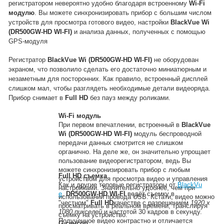
регистратором невероятно удобно благодаря встроенному
Wi-Fi
модулю
. Вы можете синхронизировать прибор с большим числом
устройств для просмотра готового видео, настройки
BlackVue Wi
(DR500GW-HD WI-FI)
и анализа данных, полученных с помощью
GPS-модуля
Регистратор
BlackVue Wi (DR500GW-HD WI-FI)
не оборудован
экраном, что позволило сделать его достаточно миниатюрным и
незаметным для посторонних. Как правило, встроенный дисплей
слишком мал, чтобы разглядеть необходимые детали видеоряда.
Прибор снимает в
Full HD
без пауз между роликами.
Wi-Fi модуль
При первом впечатлении, встроенный в
BlackVue
Wi (DR500GW-HD WI-FI)
модуль беспроводной
передачи данных смотрится не слишком
органично. На деле же, он значительно упрощает
пользование видеорегистратором, ведь Вы
можете синхронизировать прибор с любым
Full HD съемка
устройством для просмотра видео и управления
Как и другие топовые регистраторы от
BlackVu
настройками. Значительно удобнее, чем при
e
,
DR500GW-HD WI-FI
ведёт съемку в
использовании провода USB. Кстати, видео можно
"честном"
Full HD
качестве с разрешением
1920 x
просматривать в реальном времени, транслируя
1080 пикселей
и частотой 30 кадров в секунду.
съемку на устройство.
Полученное видео контрастно и отличается
G-сенсор