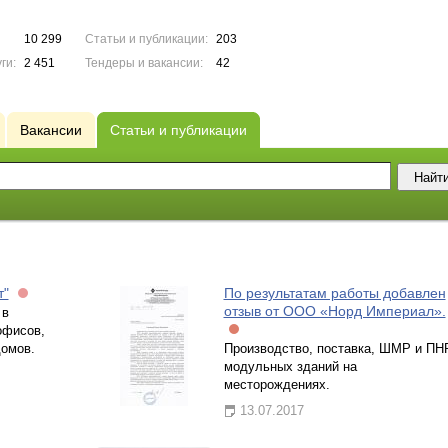
10 299
Статьи и публикации:
203
ги:
2 451
Тендеры и вакансии:
42
Вакансии
Статьи и публикации
т"
По результатам работы добавлен
отзыв от ООО «Норд Империал».
 в
офисов,
домов.
Производство, поставка, ШМР и ПН
модульных зданий на
меcторождениях.
13.07.2017