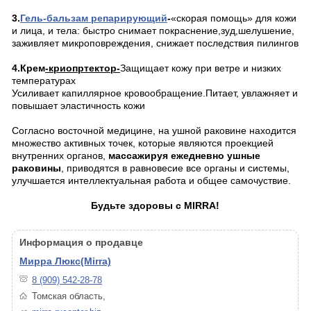
3.
Гель
-бальзам репарирующий
-
«скорая помощь» для кожи
и лица, и тела: быстро снимает покраснение,зуд,шелушение,
заживляет микроповреждения, снижает последствия пилингов
4.Крем
-криопртектор-
Защищает кожу при ветре и низких
температурах
Усиливает капиллярное кровообращение.Питает, увлажняет и
повышает эластичность кожи
Согласно восточной медицине, на ушной раковине находится
множество активных точек, которые являются проекцией
внутренних органов,
массажируя ежедневно ушные
раковины
, приводятся в равновесие все органы и системы,
улучшается интеллектуальная работа и общее самочуствие.
Будьте здоровы с MIRRA!
Информация о продавце
Мирра Люкс(Mirra)
8 (909) 542-28-78
Томская область,