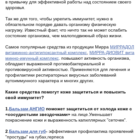
в привычку для эффективной работы над состоянием своего
здоровья.
Так же для того, чтобы укрепить иммунитет, нужно в
обязательном порядке давать организму физическую
нагрузку. Известный факт, что ничто так не может ослабить
состояние организма, чем малоподвижный образ жизни.
Самое популярные средства из продукции Мирра
МИРРАДОЛ
витаминно-антигипоксантный комплекс
,
МИРРА-ДИОВИТ вита
минно-имунный комплекс
. повышают активность организма,
обладают выраженной противобактериальной и
противовирусной активностью. Применяются для лечения и
профилактики респираторных вирусных заболеваний
аутоиммунного характера и многих других.
Какие средства помогут коже защититься и повысить
свой иммунитет?
1.
Бальзам АНГИО
поможет защититься от холода коже с
«сосудистыми звездочками»
на лице.Уменьшает
покраснение кожи и выраженность капиллярных "сеточек".
2
.
Бальзам для губ
-
эффективная профилактика проявлений
"простуды" на губах,герпеса