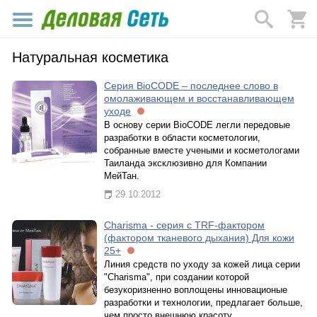
Натуральная косметика
Серия BioCODE – последнее слово в
омолаживающем и восстанавливающем
уходе
В основу серии BioCODE легли передовые
разработки в области косметологии,
собранные вместе учеными и косметологами
Таиланда эксклюзивно для Компании
МейТан.
29.10.2012
Charisma - серия с TRF-фактором
(фактором тканевого дыхания) Для кожи
25+
Линия средств по уходу за кожей лица серии
"Charisma", при создании которой
безукоризненно воплощены инновационые
разработки и технологии, предлагает больше,
чем просто внешнюю красоту.